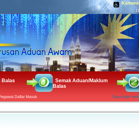
Kementer
1
 Balas
Semak Aduan/Maklum
Balas
Pegawai Daftar Masuk
Saya ingin me