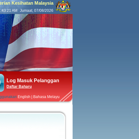
ian Kesihatan Malaysia
1:43:21 AM
Jumaat, 07/08/2026
Log Masuk Pelanggan
Daftar Baharu
nggunakan
English
|
Bahasa Melayu