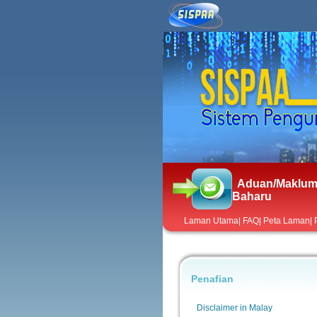
Aduan/Maklum
Baharu
Laman Utama
|
FAQ
|
Peta Laman
|
Penafian