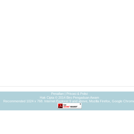
Penafian
|
Privasi & Polisi
Hak Cipta © 2014 Biro Pengaduan Awam
Recommended 1024 x 768. Internet Explorer 9 and above, Mozilla Firefox, Google Chrom